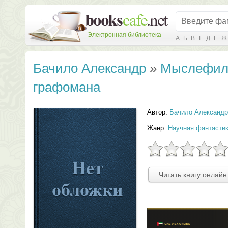
Электронная библиотека
А
Б
В
Г
Д
Е
Ж
Бачило Александр
»
Мыслефиль
графомана
Автор:
Бачило Александр
Жанр:
Научная фантасти
Читать книгу онлайн