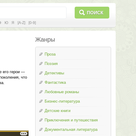
ПОИСК
Э
Ю
Я
[A-Z]
[0-9]
Жанры
Проза
Поэзия
е его герои —
Детективы
поколения, что
Фантастика
ва.
Любовные романы
Бизнес-литература
Детские книги
Приключения и путешествия
Документальная литература