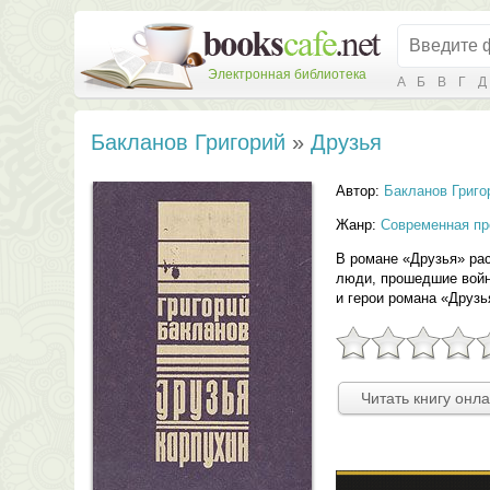
Электронная библиотека
А
Б
В
Г
Д
Бакланов Григорий
»
Друзья
Автор:
Бакланов Григо
Жанр:
Современная пр
В романе «Друзья» рас
люди, прошедшие войну
и герои романа «Друзь
Читать книгу онл