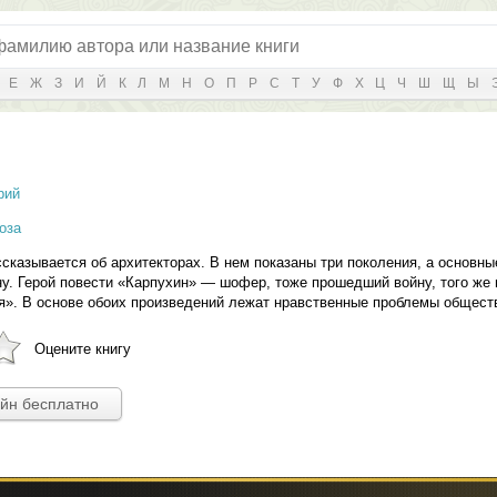
Е
Ж
З
И
Й
К
Л
М
Н
О
П
Р
С
Т
У
Ф
Х
Ц
Ч
Ш
Щ
Ы
рий
оза
сказывается об архитекторах. В нем показаны три поколения, а основны
. Герой повести «Карпухин» — шофер, тоже прошедший войну, того же 
я». В основе обоих произведений лежат нравственные проблемы общест
Оцените книгу
айн бесплатно