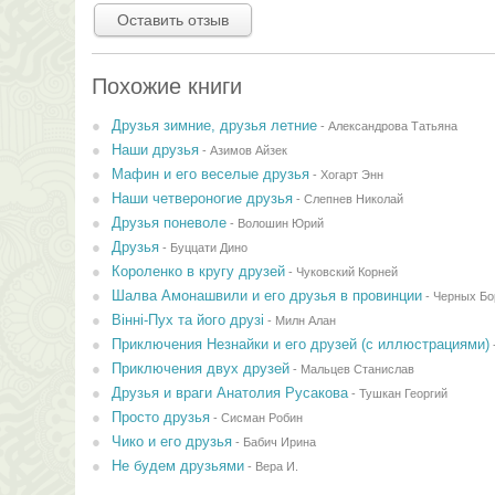
Оставить отзыв
Похожие книги
Друзья зимние, друзья летние
-
Александрова Татьяна
Наши друзья
-
Азимов Айзек
Мафин и его веселые друзья
-
Хогарт Энн
Наши четвероногие друзья
-
Слепнев Николай
Друзья поневоле
-
Волошин Юрий
Друзья
-
Буццати Дино
Короленко в кругу друзей
-
Чуковский Корней
Шалва Амонашвили и его друзья в провинции
-
Черных Бо
Вінні-Пух та його друзі
-
Милн Алан
Приключения Незнайки и его друзей (с иллюстрациями)
Приключения двух друзей
-
Мальцев Станислав
Друзья и враги Анатолия Русакова
-
Тушкан Георгий
Просто друзья
-
Сисман Робин
Чико и его друзья
-
Бабич Ирина
Не будем друзьями
-
Вера И.