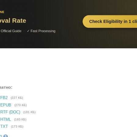
латно:
 FB2
(227 КБ)
е EPUB
(270 КБ)
 RTF (DOC)
(181 КБ)
 HTML
(193 КБ)
 TXT
(173 КБ)
?