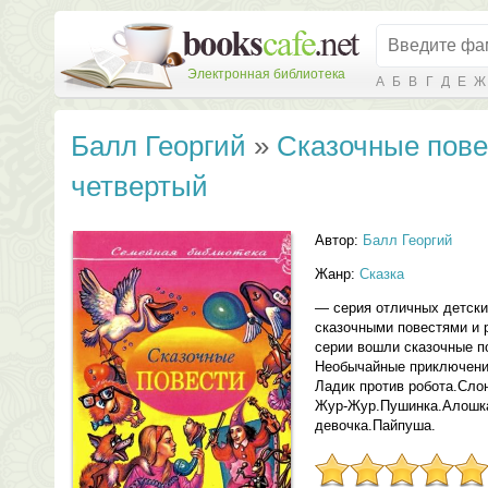
Электронная библиотека
А
Б
В
Г
Д
Е
Ж
Балл Георгий
»
Сказочные пове
четвертый
Автор:
Балл Георгий
Жанр:
Сказка
— серия отличных детски
сказочными повестями и 
серии вошли сказочные п
Необычайные приключения
Ладик против робота.Сло
Жур-Жур.Пушинка.Алошка
девочка.Пайпуша.