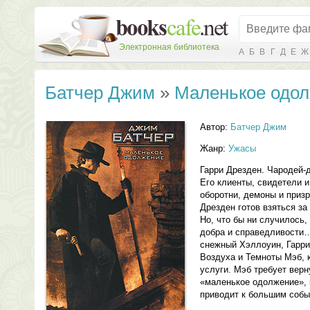
Электронная библиотека
А
Б
В
Г
Д
Е
Ж
Батчер Джим
»
Маленькое одо
Автор:
Батчер Джим
Жанр:
Ужасы
Гарри Дрезден. Чародей-д
Его клиенты, свидетели 
оборотни, демоны и призр
Дрезден готов взяться за
Но, что бы ни случилось,
добра и справедливости
снежный Хэллоуин, Гарри
Воздуха и Темноты Мэб, 
услуги. Мэб требует верну
«маленькое одолжение», 
приводит к большим соб