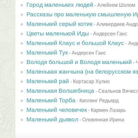
Город маленьких людей
-
Алейхем Шолом
Рассказы про маленькую смышленую И
Маленький серый котик
-
Аливердиев Андр
Цветы маленькой Иды
-
Андерсен Ганс
Маленький Клаус и большой Клаус
-
Анд
Маленький Тук
-
Андерсен Ганс
Володя большой и Володя маленький
-
Маленькая жанчына (на белорусском яз
Маленький рай
-
Кортасар Хулио
Маленькая Волшебница
-
Свальнов Вячес
Маленький Торба
-
Киплинг Редьярд
Маленький человечек
-
Кармен Лазарь
Маленький дьявол
-
Оловянная Ирина