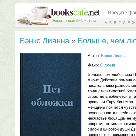
Электронная библиотека
А
Б
В
Г
Д
Е
Ж
Бэнкс Лианна
»
Больше, чем л
Автор:
Бэнкс Лианна
Жанр:
О любви
Больше чем любовница Пе
Анонс Действие романа с
писательницы разворачив
тридцатипятилетний бог
страстно влюбляется в т
прошлым Сару Кингстон. 
женщины прячется чувств
неуверенности в себе нат
несчастье любящим ее м
сопротивляться охвативш
силой и широтой души Д
внешностью примерного г