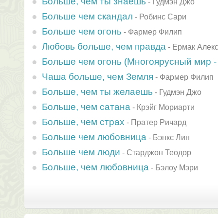
Больше, чем ты знаешь
-
Гудмэн Джо
Больше чем скандал
-
Робинс Сари
Больше чем огонь
-
Фармер Филип
Любовь больше, чем правда
-
Ермак Алек
Больше чем огонь (Многоярусный мир - 
Чаша больше, чем Земля
-
Фармер Филип
Больше, чем ты желаешь
-
Гудмэн Джо
Больше, чем сатана
-
Крэйг Мориарти
Больше, чем страх
-
Пратер Ричард
Больше чем любовница
-
Бэнкс Лин
Больше чем люди
-
Старджон Теодор
Больше, чем любовница
-
Бэлоу Мэри