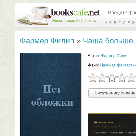
Электронная библиотека
А
Б
В
Г
Д
Е
Ж
Фармер Филип
»
Чаша больше,
Автор:
Фармер Филип
Жанр:
Научная фантасти
Читать книгу онлайн