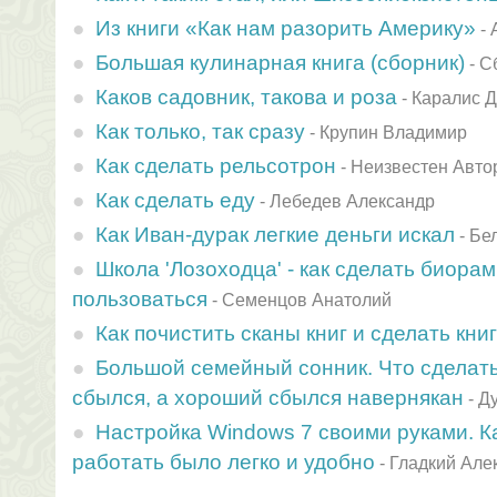
Из книги «Как нам разорить Америку»
-
Большая кулинарная книга (сборник)
-
С
Каков садовник, такова и роза
-
Каралис 
Как только, так сразу
-
Крупин Владимир
Как сделать pельсотpон
-
Неизвестен Авто
Как сделать еду
-
Лебедев Александр
Как Иван-дурак легкие деньги искал
-
Бе
Школа 'Лозоходца' - как сделать биорам
пользоваться
-
Семенцов Анатолий
Как почистить сканы книг и сделать кни
Большой семейный сонник. Что сделать
сбылся, а хороший сбылся навернякан
-
Ду
Настройка Windows 7 своими руками. Ка
работать было легко и удобно
-
Гладкий Але