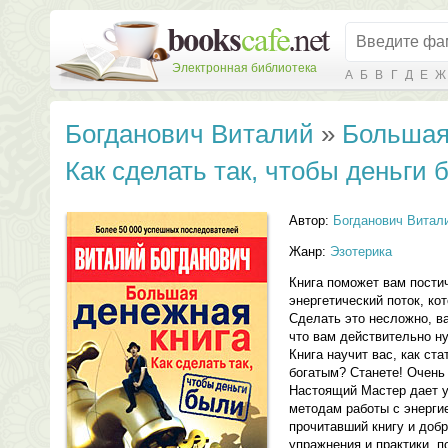
Электронная библиотека
А
Б
В
Г
Д
Е
Ж
Богданович Виталий
»
Большая
Как сделать так, чтобы деньги 
Автор:
Богданович Витал
Жанр:
Эзотерика
Книга поможет вам постич
энергетический поток, ко
Сделать это несложно, ва
что вам действительно н
Книга научит вас, как ст
богатым? Станете! Очень
Настоящий Мастер дает 
методам работы с энергие
прочитавший книгу и доб
упражнения и практики, п