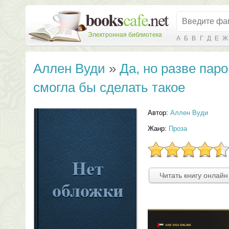
Электронная библиотека
А
Б
В
Г
Д
Е
Ж
Аллен Вуди
»
Да, но разве пар
смогла бы сделать такое
Автор:
Аллен Вуди
Жанр:
Проза
Читать книгу онлайн