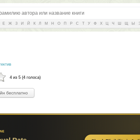
Е
Ж
З
И
Й
К
Л
М
Н
О
П
Р
С
Т
У
Ф
Х
Ц
Ч
Ш
Щ
Ы
тектив
4 из 5 (4 голоса)
айн бесплатно