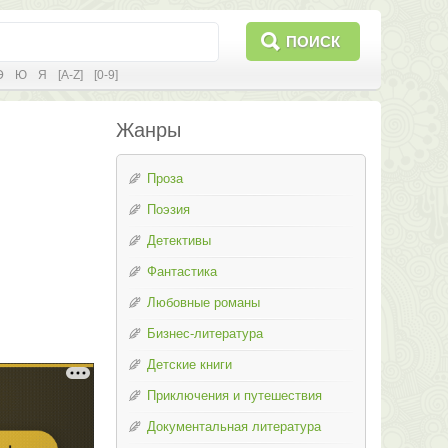
ПОИСК
Э
Ю
Я
[A-Z]
[0-9]
Жанры
Проза
Поэзия
Детективы
Фантастика
Любовные романы
Бизнес-литература
Детские книги
Приключения и путешествия
Документальная литература