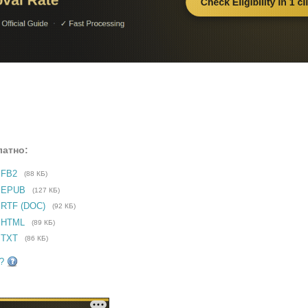
латно:
 FB2
(88 КБ)
е EPUB
(127 КБ)
 RTF (DOC)
(92 КБ)
 HTML
(89 КБ)
 TXT
(86 КБ)
?