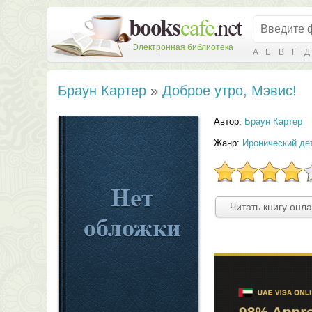
Электронная библиотека
А
Б
В
Г
Д
Браун Картер
»
Доброе утро, Мэвис!
Автор:
Браун Картер
Жанр:
Иронический де
Читать книгу онл