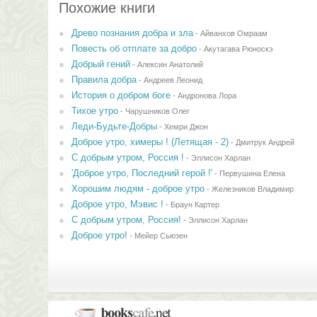
Похожие книги
Древо познания добра и зла
-
Айванхов Омраам
Повесть об отплате за добро
-
Акутагава Рюноскэ
Добрый гений
-
Алексин Анатолий
Правила добра
-
Андреев Леонид
История о добром боге
-
Андронова Лора
Тихое утро
-
Чарушников Олег
Леди-Будьте-Добры
-
Хемри Джон
Доброе утро, химеры ! (Летящая - 2)
-
Дмитрук Андрей
С добрым утром, Россия !
-
Эллисон Харлан
'Доброе утро, Последний герой !'
-
Первушина Елена
Хорошим людям - доброе утро
-
Железников Владимир
Доброе утро, Мэвис !
-
Браун Картер
С добрым утром, Россия!
-
Эллисон Харлан
Доброе утро!
-
Мейер Сьюзен