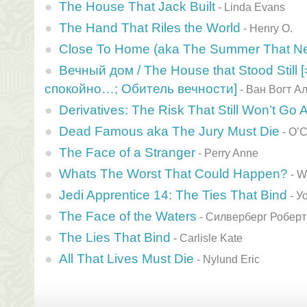
The House That Jack Built
-
Linda Evans
The Hand That Riles the World
-
Henry O.
Close To Home (aka The Summer That N
Вечный дом / The House that Stood Still 
спокойно…; Обитель вечности]
-
Ван Вогт А
Derivatives: The Risk That Still Won’t Go
Dead Famous aka The Jury Must Die
-
O’C
The Face of a Stranger
-
Perry Anne
Whats The Worst That Could Happen?
-
W
Jedi Apprentice 14: The Ties That Bind
-
У
The Face of the Waters
-
Силверберг Роберт
The Lies That Bind
-
Carlisle Kate
All That Lives Must Die
-
Nylund Eric