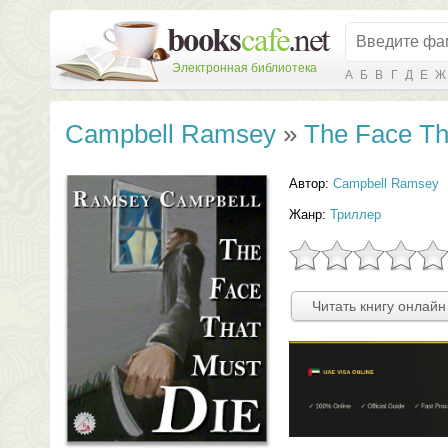
Электронная библиотека
А
Б
В
Г
Д
Е
Ж
Campbell Ramsey
»
The Face Th
Автор:
Campbell Ramsey
Жанр:
Триллер
Читать книгу онлайн