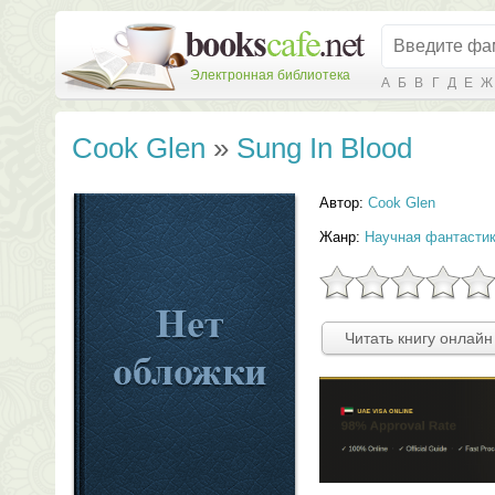
Электронная библиотека
А
Б
В
Г
Д
Е
Ж
Cook Glen
»
Sung In Blood
Автор:
Cook Glen
Жанр:
Научная фантасти
Читать книгу онлайн