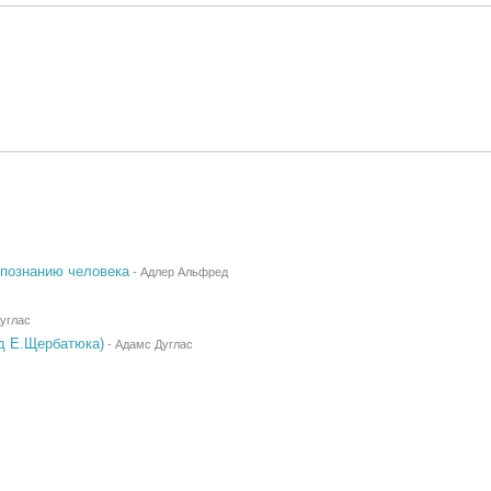
опознанию человека
-
Адлер Альфред
углас
д Е.Щербатюка)
-
Адамс Дуглас