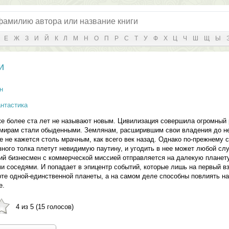
Е
Ж
З
И
Й
К
Л
М
Н
О
П
Р
С
Т
У
Ф
Х
Ц
Ч
Ш
Щ
Ы
и
н
нтастика
е более ста лет не называют новым. Цивилизация совершила огромный 
 мирам стали обыденными. Землянам, расширившим свои владения до н
 не кажется столь мрачным, как всего век назад. Однако по-прежнему 
зного толка плетут невидимую паутину, и угодить в нее может любой сл
й бизнесмен с коммерческой миссией отправляется на далекую планет
 соседями. И попадает в эпицентр событий, которые лишь на первый в
рте одной-единственной планеты, а на самом деле способны повлиять на
е.
4 из 5 (15 голосов)