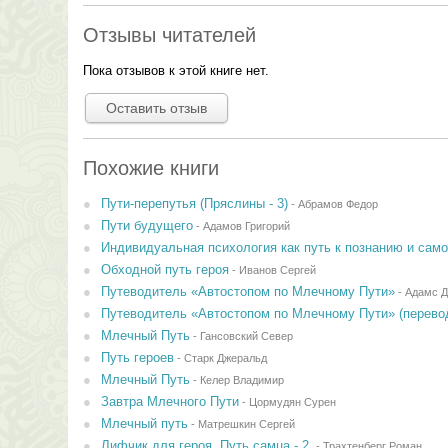
Отзывы читателей
Пока отзывов к этой книге нет.
Оставить отзыв
Похожие книги
Пути-перепутья (Пряслины - 3)
-
Абрамов Федор
Пути будущего
-
Адамов Григорий
Индивидуальная психология как путь к познанию и сам
Обходной путь героя
-
Иванов Сергей
Путеводитель «Автостопом по Млечному Пути»
-
Адамс Д
Путеводитель «Автостопом по Млечному Пути» (перево
Млечный Путь
-
Гансовский Север
Путь героев
-
Старк Джеральд
Млечный Путь
-
Келер Владимир
Завтра Млечного Пути
-
Цормудян Сурен
Млечный путь
-
Матрешкин Сергей
Лифчик для героя. Путь самца - 2.
-
Трахтенберг Роман