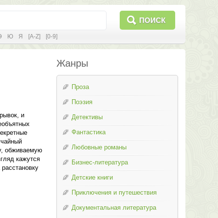
ПОИСК
Э
Ю
Я
[A-Z]
[0-9]
Жанры
Проза
Поэзия
рывок, и
Детективы
еобъятных
Фантастика
секретные
учайный
Любовные романы
у, обживаемую
згляд кажутся
Бизнес-литература
 расстановку
Детские книги
Приключения и путешествия
Документальная литература