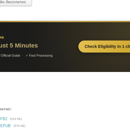
айн бесплатно
латно:
 FB2
(510 КБ)
е EPUB
(570 КБ)