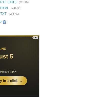
 RTF (DOC)
(311 КБ)
 HTML
(448 КБ)
 TXT
(296 КБ)
?