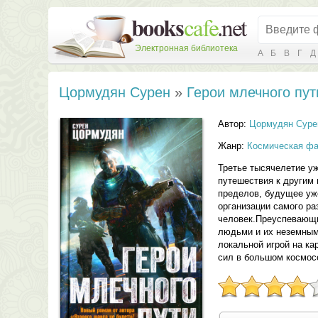
Электронная библиотека
А
Б
В
Г
Д
Цормудян Сурен
»
Герои млечного пут
Автор:
Цормудян Суре
Жанр:
Космическая фа
Третье тысячелетие уж
путешествия к другим
пределов, будущее уже
организации самого ра
человек.Преуспевающи
людьми и их неземными
локальной игрой на ка
сил в большом космос