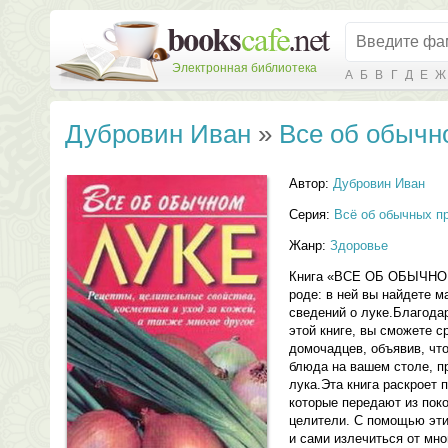
Электронная библиотека
А
Б
В
Г
Д
Е
Ж
Дубровин Иван
»
Все об обычн
Автор:
Дубровин Иван
Серия:
Всё об обычных п
Жанр:
Здоровье
Книга «ВСЕ ОБ ОБЫЧНОМ
роде: в ней вы найдете 
сведений о луке.Благода
этой книге, вы сможете с
домочадцев, объявив, чт
блюда на вашем столе, п
лука.Эта книга раскроет 
которые передают из поко
целители. С помощью эти
и сами излечиться от мно