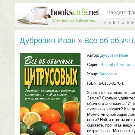
Электронная библиотека
А
Б
В
Г
Д
Е
Ж
Дубровин Иван
»
Все об обычн
Автор:
Дубровин Иван
Серия:
Всё об обычных п
Жанр:
Здоровье
ISBN: 5-8153-0170-1
Знаете ли вы, сколько в
Земле? Сколько удивител
обычного апельсина? И ч
лимонных корочек? Как д
Можно ли с помощью лим
ногти? Найти ответы на э
сможете, прочитав нашу 
цитрусовых». Мы просто 