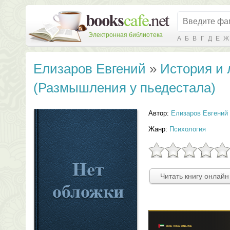
Электронная библиотека
А
Б
В
Г
Д
Е
Ж
Елизаров Евгений
»
История и 
(Размышления у пьедестала)
Автор:
Елизаров Евгений
Жанр:
Психология
Читать книгу онлайн