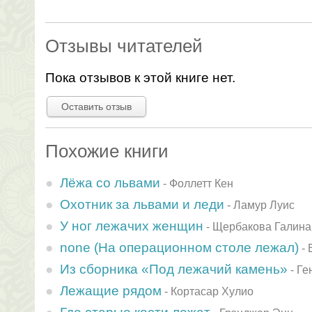
Отзывы читателей
Пока отзывов к этой книге нет.
Оставить отзыв
Похожие книги
Лёжа со львами
-
Фоллетт Кен
Охотник за львами и леди
-
Ламур Луис
У ног лежачих женщин
-
Щербакова Галина
none (Hа опеpационном столе лежал)
-
Из сборника «Под лежачий камень»
-
Ге
Лежащие рядом
-
Кортасар Хулио