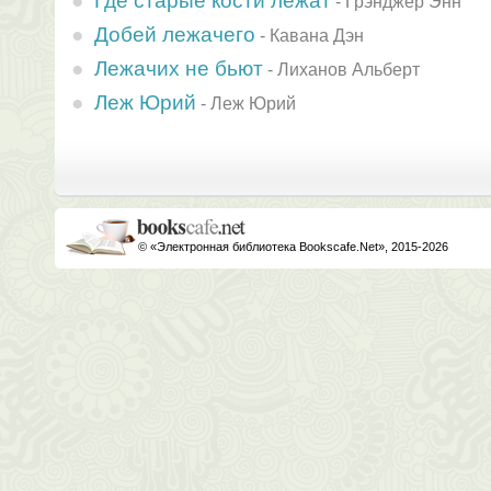
Где старые кости лежат
-
Грэнджер Энн
Добей лежачего
-
Кавана Дэн
Лежачих не бьют
-
Лиханов Альберт
Леж Юрий
-
Леж Юрий
© «Электронная библиотека Bookscafe.Net», 2015-2026