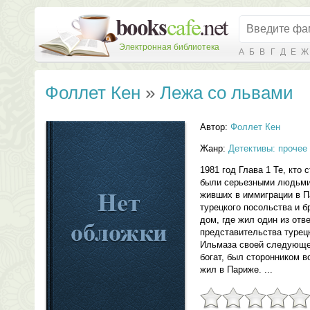
Электронная библиотека
А
Б
В
Г
Д
Е
Ж
Фоллет Кен
»
Лежа со львами
Автор:
Фоллет Кен
Жанр:
Детективы: прочее
1981 год Глава 1 Те, кто
были серьезными людьми.
живших в иммиграции в П
турецкого посольства и 
дом, где жил один из отв
представительства турец
Ильмаза своей следующе
богат, был сторонником в
жил в Париже. ...