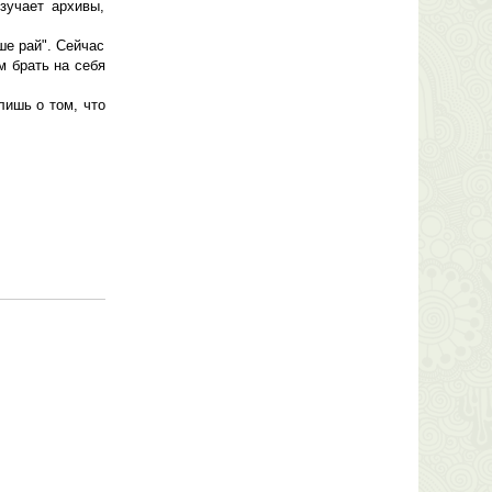
зучает архивы,
е рай". Сейчас
м брать на себя
лишь о том, что