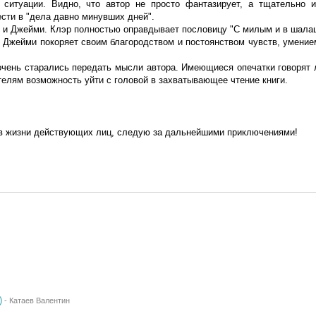
 ситуации. Видно, что автор не просто фантазирует, а тщательно и
сти в "дела давно минувших дней".
и Джейми. Клэр полностью оправдывает пословицу "С милым и в шалаш
 Джейми покоряет своим благородством и постоянством чувств, умение
очень старались передать мысли автора. Имеющиеся опечатки говорят 
телям возможность уйти с головой в захватывающее чтение книги.
в жизни действующих лиц, следую за дальнейшими приключениями!
)
-
Катаев Валентин