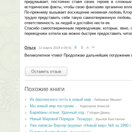
придумывает, постоянно ставя своих героев в сложные
исторические факты, чтобы свою фантазию органично впле
По-прежнему вызывает восхищение неземная любовь Клэр 
трудно представить себе такую самоотверженную любовь.
ответственность за людей и достойно нести ее.
Спасибо самоотверженным переводчикам, которые, явно, 
переводчики хотели как можно быстрее предоставить чита
Ольга
#
0
12 марта 2018 в 09:41
Великолепное чтиво! Продолжаю дальнейшее погружение 
Оставить отзыв
Похожие книги
Из берлинского гетто в новый мир
-
Либерман Мишкет
Мы новый мир построим...
-
Корепанов Алексей
Барабаны осени. Удачный ход
-
Гэблдон Диана
Новый Мировой Порядок. Тезаурус
-
Крылов Константин
Уже написан Вертер (журнал «Новый мир» №6 за 1980 г.
О дивный новый мир