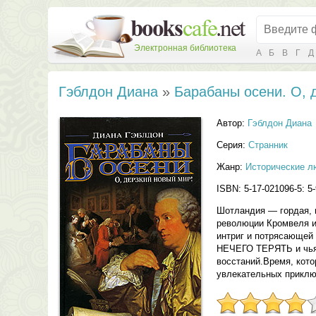
Электронная библиотека
А
Б
В
Г
Д
Гэблдон Диана
»
Барабаны осени. О, 
Автор:
Гэблдон Диана
Серия:
Странник
Жанр:
Исторические л
ISBN: 5-17-021096-5: 5-
Шотландия — гордая, 
революции Кромвеля и
интриг и потрясающей 
НЕЧЕГО ТЕРЯТЬ и чья 
восстаний.Время, кот
увлекательных приклю