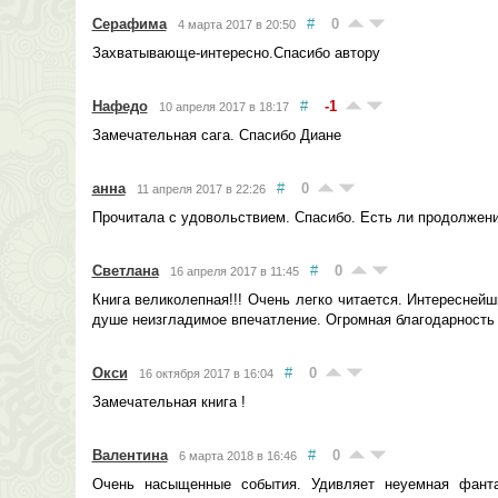
Серафима
#
0
4 марта 2017 в 20:50
Захватывающе-интересно.Спасибо автору
Нафедо
#
-1
10 апреля 2017 в 18:17
Замечательная сага. Спасибо Диане
анна
#
0
11 апреля 2017 в 22:26
Прочитала с удовольствием. Спасибо. Есть ли продолжени
Светлана
#
0
16 апреля 2017 в 11:45
Книга великолепная!!! Очень легко читается. Интересней
душе неизгладимое впечатление. Огромная благодарность 
Окси
#
0
16 октября 2017 в 16:04
Замечательная книга !
Валентина
#
0
6 марта 2018 в 16:46
Очень насыщенные события. Удивляет неуемная фантаз