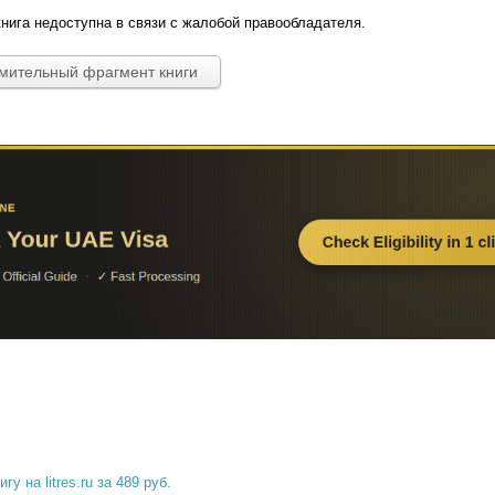
нига недоступна в связи с жалобой правообладателя.
омительный фрагмент книги
гу на litres.ru за 489 руб.