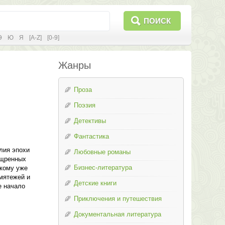
ПОИСК
Э
Ю
Я
[A-Z]
[0-9]
Жанры
Проза
Поэзия
Детективы
Фантастика
лия эпохи
Любовные романы
ощренных
Бизнес-литература
 кому уже
мятежей и
Детские книги
е начало
Приключения и путешествия
Документальная литература