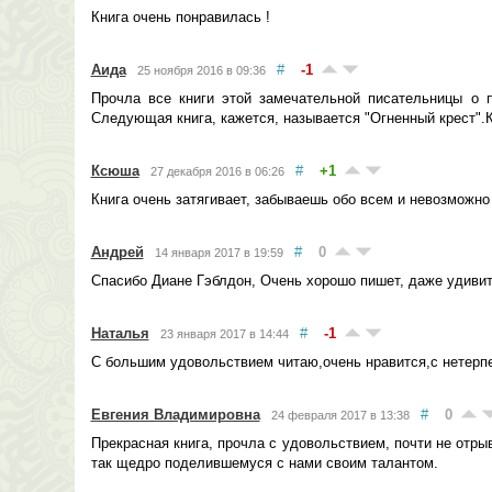
Книга очень понравилась !
Аида
#
-1
25 ноября 2016 в 09:36
Прочла все книги этой замечательной писательницы о 
Следующая книга, кажется, называется "Огненный крест".
Ксюша
#
+1
27 декабря 2016 в 06:26
Книга очень затягивает, забываешь обо всем и невозможн
Андрей
#
0
14 января 2017 в 19:59
Спасибо Диане Гэблдон, Очень хорошо пишет, даже удивит
Наталья
#
-1
23 января 2017 в 14:44
С большим удовольствием читаю,очень нравится,с нетерпе
Евгения Владимировна
#
0
24 февраля 2017 в 13:38
Прекрасная книга, прочла с удовольствием, почти не отрыв
так щедро поделившемуся с нами своим талантом.