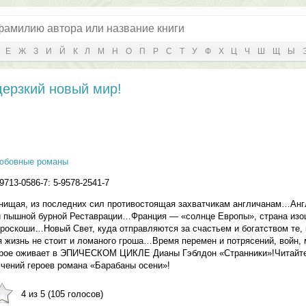
Е
Ж
З
И
Й
К
Л
М
Н
О
П
Р
С
Т
У
Ф
Х
Ц
Ч
Ш
Щ
Ы
дерзкий новый мир!
юбовные романы
9713-0586-7: 5-9578-2541-7
нищая, из последних сил противостоящая захватчикам англичанам…Анг
 пышной бурной Реставрации…Франция — «солнце Европы», страна из
роскоши…Новый Свет, куда отправляются за счастьем и богатством те,
жизнь не стоит и ломаного гроша…Время перемен и потрясений, войн, 
орое оживает в ЭПИЧЕСКОМ ЦИКЛЕ Дианы Гэблдон «Странники»!Читайт
чений героев романа «Барабаны осени»!
4 из 5 (105 голосов)