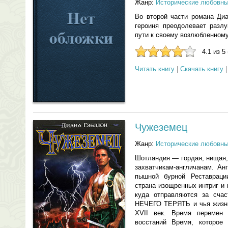
Жанр:
Исторические любовн
Во второй части романа Диа
героиня преодолевает разлу
пути к своему возлюбленному
4.1 из 5
Читать книгу
|
Скачать книгу
Чужеземец
Жанр:
Исторические любовн
Шотландия — гордая, нищая,
захватчикам-англичанам. Ан
пышной бурной Реставрац
страна изощренных интриг и
куда отправляются за счас
НЕЧЕГО ТЕРЯТЬ и чья жизнь
XVII век. Время перемен 
восстаний Время, котор