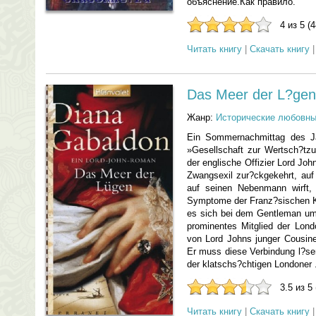
объяснение.Как правило.
4 из 5 (
Читать книгу
|
Скачать книгу
Das Meer der L?gen
Жанр:
Исторические любовн
Ein Sommernachmittag des J
»Gesellschaft zur Wertsch?tz
der englische Offizier Lord Jo
Zwangsexil zur?ckgekehrt, auf 
auf seinen Nebenmann wirft, s
Symptome der Franz?sischen Kr
es sich bei dem Gentleman um
prominentes Mitglied der Lond
von Lord Johns junger Cousine
Er muss diese Verbindung l?se
der klatschs?chtigen Londoner .
3.5 из 5
Читать книгу
|
Скачать книгу