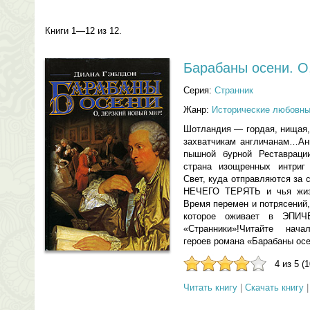
Книги 1—12 из 12.
Барабаны осени. О
Серия:
Странник
Жанр:
Исторические любовн
Шотландия — гордая, нищая,
захватчикам англичанам…Ан
пышной бурной Реставрац
страна изощренных интри
Свет, куда отправляются за 
НЕЧЕГО ТЕРЯТЬ и чья жиз
Время перемен и потрясений,
которое оживает в ЭПИ
«Странники»!Читайте нач
героев романа «Барабаны осе
4 из 5 (
Читать книгу
|
Скачать книгу