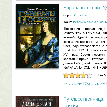
Барабаны осени. У
Серия:
Странник
Жанр:
Исторические любовн
Шотландия — гордая, нищая,
захватчикам англичанам…Ан
пышной бурной Реставрац
страна изощренных интри
Свет, куда отправляются за 
НЕЧЕГО ТЕРЯТЬ и чья жизнь
XVII век. Время перемен 
восстаний.Время, котор
Дианы Гэблдон «Странни
«БАРАБАНЫ ОСЕНИ» ПРОД
4.2 из 5
Читать книгу
|
Скачать книгу
Путешественница
стихий