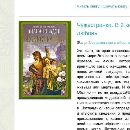
Читать книгу
|
Скачать книгу
Чужестранка. В 2 кн
любовь
Жанр:
Современные любовны
Это сага, которая завоевал
всем мире.Это сага о вели
Фрэзера — любви, котор
время.Это сага о женщине, 
непостижимой ситуации, 
противостоять обстоятель
значительно чаще, чем вы
живыми или мертвыми. И об
Обычно — но не всегда.1945
прослужившая медсестрой н
жизни и воссоединяется со 
в Шотландию, чтобы отпразд
и отыскать сведения о пре
прикосновение к камню и
необъяснимым образом перено
время, когда Шотландию р