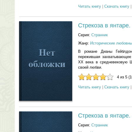
Читать книгу
|
Скачать книгу
Стрекоза в янтаре.
Серия:
Странник
Жанр:
Исторические любовн
В романе Дианы Гейблдон
пережившая захватывающее 
XX века в средневековую Ш
своей любви.
4 из 5 (
Читать книгу
|
Скачать книгу
Стрекоза в янтаре.
Серия:
Странник