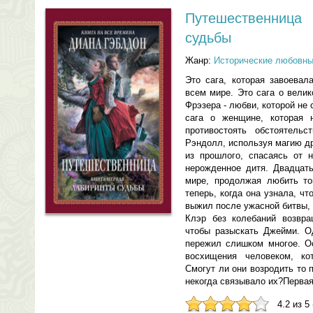
Путешественница
судьбы
Жанр:
Исторические любовн
Это сага, которая завоевал
всем мире. Это сага о вели
Фрэзера - любви, которой не
сага о женщине, которая
противостоять обстоятель
Рэндолл, используя магию др
из прошлого, спасаясь от 
нерожденное дитя. Двадцат
мире, продолжая любить то
теперь, когда она узнала, 
выжил после ужасной битвы, 
Клэр без колебаний возвра
чтобы разыскать Джейми. О
пережил слишком многое. О
восхищения человеком, ко
Смогут ли они возродить то 
некогда связывало их?Перва
4.2 из 5