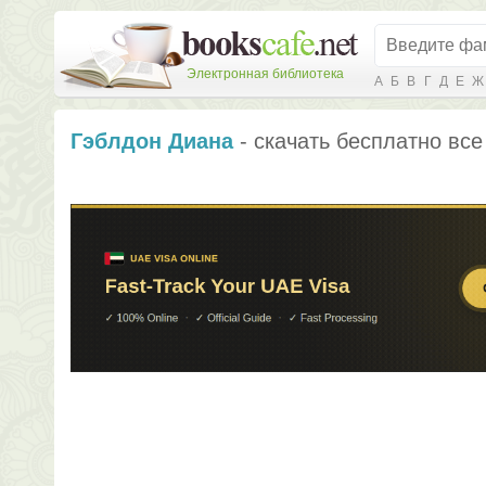
Электронная библиотека
А
Б
В
Г
Д
Е
Ж
Гэблдон Диана
- скачать бесплатно все