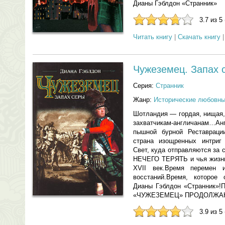
Дианы Гэблдон «Странник»
3.7 из 5
Читать книгу
|
Скачать книгу
Чужеземец. Запах 
Серия:
Странник
Жанр:
Исторические любовн
Шотландия — гордая, нищая,
захватчикам-англичанам…Ан
пышной бурной Реставрац
страна изощренных интри
Свет, куда отправляются за 
НЕЧЕГО ТЕРЯТЬ и чья жизнь
XVII век.Время перемен 
восстаний.Время, котор
Дианы Гэблдон «Странни
«ЧУЖЕЗЕМЕЦ» ПРОДОЛЖА
3.9 из 5