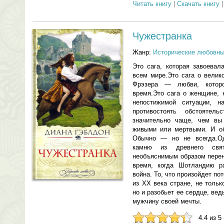
Читать книгу
|
Скачать книгу
Чужестранка
Жанр:
Исторические любовн
Это сага, которая завоевал
всем мире.Это сага о вели
Фрэзера — любви, котор
время.Это сага о женщине, 
непостижимой ситуации, 
противостоять обстоятель
значительно чаще, чем вы
живыми или мертвыми. И об
Обычно — но не всегда.Од
камню из древнего св
необъяснимым образом перено
время, когда Шотландию р
война. То, что произойдет по
из XX века стране, не тольк
но и разобьет ее сердце, вед
мужчину своей мечты.
4.4 из 5