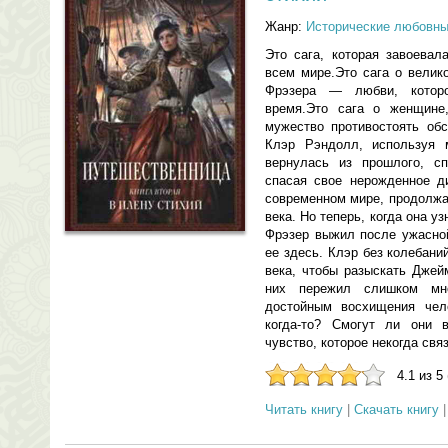
Жанр:
Исторические любовн
Это сага, которая завоевал
всем мире.Это сага о вели
Фрэзера — любви, котор
время.Это сага о женщине
мужество противостоять обс
Клэр Рэндолл, используя м
вернулась из прошлого, с
спасая свое нерожденное д
современном мире, продолжа
века. Но теперь, когда она 
Фрэзер выжил после ужасной
ее здесь. Клэр без колебан
века, чтобы разыскать Джей
них пережил слишком мн
достойным восхищения чел
когда-то? Смогут ли они 
чувство, которое некогда свя
4.1 из 5
Читать книгу
|
Скачать книгу