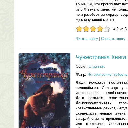
война. То, что произойдет по
из XX века стране, не тольк
но и разобьет ее сердце, вед
мужчину своей мечты.
4.2 из 5
Читать книгу
|
Скачать книгу
Чужестранка Книга
Серия:
Странник
Жанр:
Исторические любовн
Люди исчезают постоянн
полицейского. Или, еще луч
исчезновения — хлеб насущн
Дети покидают родитель
Домоправительницы тер
хозяйственные деньги, беру
финансисты меняют имена 
сигар.Многие из пропавших 
или мертвыми. Исчезнов