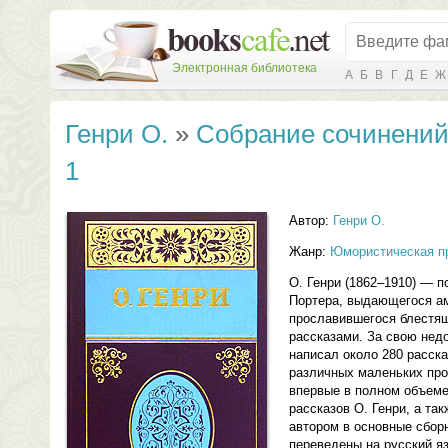
Электронная библиотека
А
Б
В
Г
Д
Е
Ж
Генри О.
»
Собрание сочинений
1
Автор:
Генри О.
Жанр:
Юмористическая п
О. Генри (1862–1910) — 
Портера, выдающегося ам
прославившегося блестя
рассказами. За свою нед
написал около 280 расска
различных маленьких пр
впервые в полном объеме
рассказов О. Генри, а та
автором в основные сбор
переведены на русский я