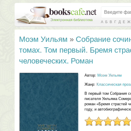
Электронная библиотека
А
Б
В
Г
Д
Е
Ж
Моэм Уильям
»
Собрание сочин
томах. Том первый. Бремя стра
человеческих. Роман
Автор:
Моэм Уильям
Жанр:
Классическая проз
В первый том Собрания с
писателя Уильяма Сомер
роман «Бремя страстей ч
году, и автобиографическ