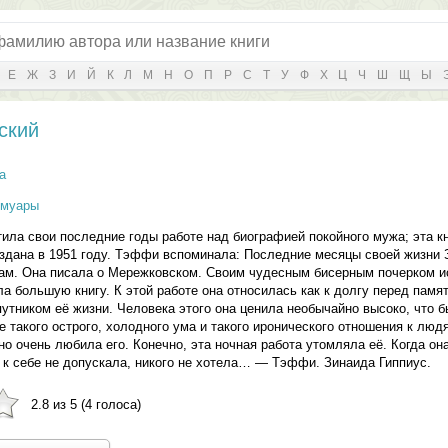
Е
Ж
З
И
Й
К
Л
М
Н
О
П
Р
С
Т
У
Ф
Х
Ц
Ч
Ш
Щ
Ы
ский
а
емуары
ила свои последние годы работе над биографией покойного мужа; эта к
здана в 1951 году. Тэффи вспоминала: Последние месяцы своей жизни З
очам. Она писала о Мережковском. Своим чудесным бисерным почерком 
ла большую книгу. К этой работе она относилась как к долгу перед памя
утником её жизни. Человека этого она ценила необычайно высоко, что 
е такого острого, холодного ума и такого иронического отношения к люд
но очень любила его. Конечно, эта ночная работа утомляла её. Когда он
о к себе не допускала, никого не хотела… — Тэффи. Зинаида Гиппиус.
2.8 из 5 (4 голоса)