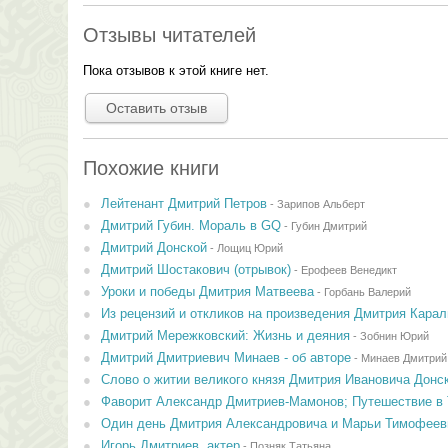
Отзывы читателей
Пока отзывов к этой книге нет.
Оставить отзыв
Похожие книги
Лейтенант Дмитрий Петров
-
Зарипов Альберт
Дмитрий Губин. Мораль в GQ
-
Губин Дмитрий
Дмитрий Донской
-
Лощиц Юрий
Дмитрий Шостакович (отрывок)
-
Ерофеев Венедикт
Уроки и победы Дмитрия Матвеева
-
Горбань Валерий
Из рецензий и откликов на произведения Дмитрия Карал
Дмитрий Мережковский: Жизнь и деяния
-
Зобнин Юрий
Дмитрий Дмитриевич Минаев - об авторе
-
Минаев Дмитрий
Слово о житии великого князя Дмитрия Ивановича Донс
Фаворит Александр Дмитриев-Мамонов; Путешествие в 
Один день Дмитрия Александровича и Марьи Тимофее
Игорь Дмитриев, актер
-
Позняк Татьяна