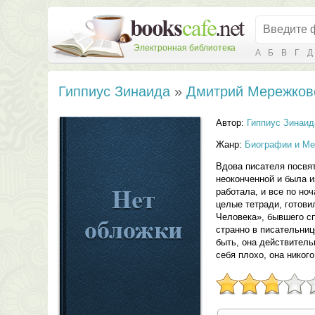
Электронная библиотека
А
Б
В
Г
Д
Гиппиус Зинаида
»
Дмитрий Мережков
Автор:
Гиппиус Зинаид
Жанр:
Биографии и М
Вдова писателя посвят
неоконченной и была и
работала, и все по н
целые тетради, готови
Человека», бывшего сп
странно в писательниц
быть, она действитель
себя плохо, она никог