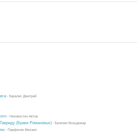
иса
-
Каралис Дмитрий
кого
-
Неизвестен Автор
Тавриду (Браки Романовых)
-
Балязин Вольдемар
вны
-
Парфенов Михаил