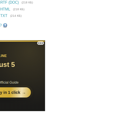
 RTF (DOC)
(218 КБ)
 HTML
(218 КБ)
 TXT
(214 КБ)
?