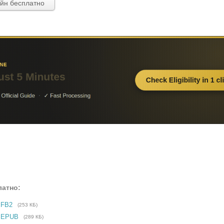
айн бесплатно
латно:
 FB2
(253 КБ)
е EPUB
(289 КБ)