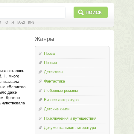
ПОИСК
Э
Ю
Я
[A-Z]
[0-9]
Жанры
Проза
Поэзия
нига осталась
Детективы
. Н. много
Фантастика
исписывала
тью «Великого
Любовные романы
было даже
ям. Должно
Бизнес-литература
а чувствовала
Детские книги
Приключения и путешествия
Документальная литература