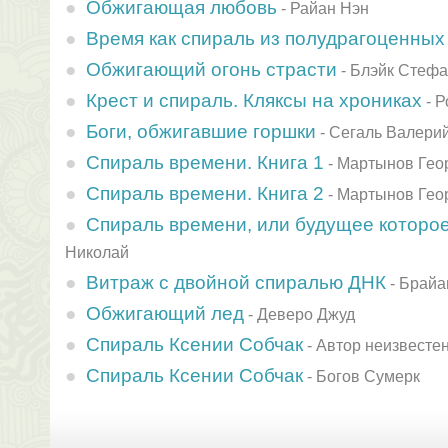
Обжигающая любовь
-
Райан Нэн
Время как спираль из полудрагоценных
Обжигающий огонь страсти
-
Блэйк Стеф
Крест и спираль. Кляксы на хрониках
-
Р
Боги, обжигавшие горшки
-
Сегаль Валери
Спираль времени. Книга 1
-
Мартынов Гео
Спираль времени. Книга 2
-
Мартынов Гео
Спираль времени, или будущее которо
Николай
Витраж с двойной спиралью ДНК
-
Брайа
Обжигающий лед
-
Деверо Джуд
Спираль Ксении Собчак
-
Автор неизвесте
Спираль Ксении Собчак
-
Богов Сумерк