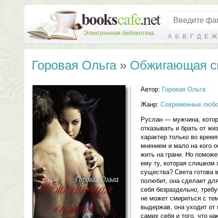
Электронная библиотека
А
Б
В
Г
Д
Е
Ж
Горовая Ольга
»
Обжигающая с
Автор:
Горовая Ольга
Жанр:
Современные любо
Руслан — мужчина, котор
отказывать и брать от жи
характер только во время
мнением и мало на кого 
жить на грани. Но поможе
ему ту, которая слишком 
существа? Света готова в
полюбит, она сделает для
себя безраздельно, требу
не может смириться с тем
выдержав, она уходит от 
самих себя и того, что на