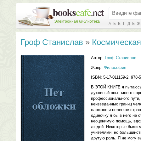
Электронная библиотека
А
Б
В
Г
Д
Е
Ж
Гроф Станислав
»
Космическая
Автор:
Гроф Станислав
Жанр:
Философия
ISBN: 5-17-011159-2, 978-5
В ЭТОЙ КНИГЕ я пытаюсь
духовный опыт моего сор
профессионального пути
неизведанных границ чел
сложное и нелегкое стран
одиночку я бы в него не 
неоценимую помощь, вдох
людей. Некоторые были м
учителями, но большинст
другую роль. Я не могу в