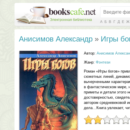
Электронная библиотека
А
Б
В
Г
Д
Е
Ж
Анисимов Александр
»
Игры бо
Автор:
Анисимов Алекса
Жанр:
Фэнтези
Роман «Игры богов» прив
сюжетных линий, динамиз
вычерченными характерам
в фантастическом мире, 
приметы и детали этого 
достоверностью, свидете
автором средневековой и
дела…Книга увлекает, чи