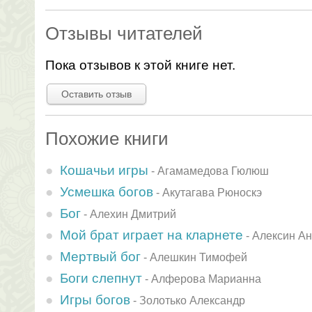
Отзывы читателей
Пока отзывов к этой книге нет.
Оставить отзыв
Похожие книги
Кошачьи игры
-
Агамамедова Гюлюш
Усмешка богов
-
Акутагава Рюноскэ
Бог
-
Алехин Дмитрий
Мой брат играет на кларнете
-
Алексин А
Меpтвый бог
-
Алешкин Тимофей
Боги слепнут
-
Алферова Марианна
Игры богов
-
Золотько Александр