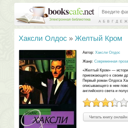
Электронная библиотека
А
Б
В
Г
Д
Е
Ж
Хаксли Олдос
»
Желтый Кром
Автор:
Хаксли Олдос
Жанр:
Современная проз
«Желтый Кром» — история
приезжающего к своим др
Первый роман Олдоса Хак
описывающего в нем пов
английского света и полу
Читать книгу онлайн