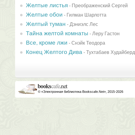
Желтые листья
-
Преображенский Сергей
Желтые обои
-
Гилман Шарлотта
Желтый туман
-
Дэниэлс Лес
Тайна желтой комнаты
-
Леру Гастон
Все, кроме лжи
-
Снэйк Теодора
Конец Желтого Дива
-
Тухтабаев Худайбер
© «Электронная библиотека Bookscafe.Net», 2015-2026