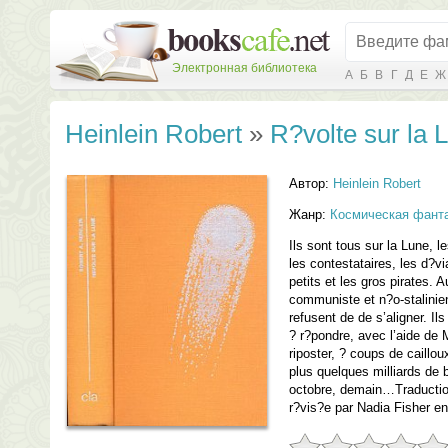
Электронная библиотека
А
Б
В
Г
Д
Е
Ж
Heinlein Robert
»
R?volte sur la 
Автор:
Heinlein Robert
Жанр:
Космическая фант
Ils sont tous sur la Lune, l
les contestataires, les d?vi
petits et les gros pirates. 
communiste et n?o-stalinie
refusent de de s’aligner. Il
? r?pondre, avec l’aide de M
riposter, ? coups de caillo
plus quelques milliards de
octobre, demain…Traductio
r?vis?e par Nadia Fisher e