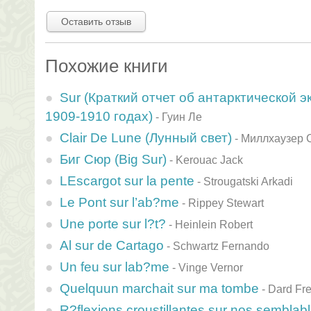
Оставить отзыв
Похожие книги
Sur (Краткий отчет об антарктической э
1909-1910 годах)
-
Гуин Ле
Clair De Lune (Лунный свет)
-
Миллхаузер 
Биг Сюр (Big Sur)
-
Kerouac Jack
LEscargot sur la pente
-
Strougatski Arkadi
Le Pont sur l’ab?me
-
Rippey Stewart
Une porte sur l?t?
-
Heinlein Robert
Al sur de Cartago
-
Schwartz Fernando
Un feu sur lab?me
-
Vinge Vernor
Quelquun marchait sur ma tombe
-
Dard Fre
R?flexions croustillantes sur nos semblab