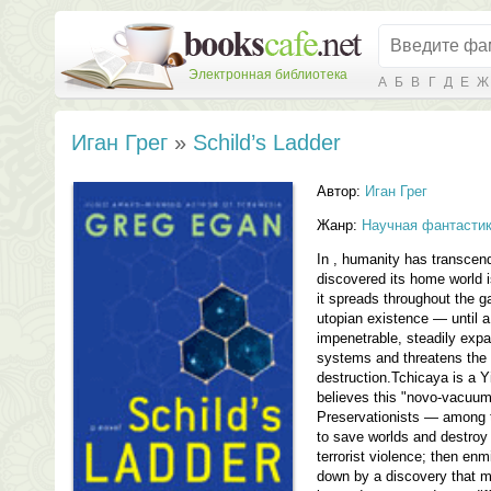
Электронная библиотека
А
Б
В
Г
Д
Е
Ж
Иган Грег
»
Schild’s Ladder
Автор:
Иган Грег
Жанр:
Научная фантасти
In , humanity has transcen
discovered its home world is
it spreads throughout the 
utopian existence — until a
impenetrable, steadily exp
systems and threatens the 
destruction.Tchicaya is a Y
believes this "novo-vacuu
Preservationists — among 
to save worlds and destroy
terrorist violence; then enm
down by a discovery that 