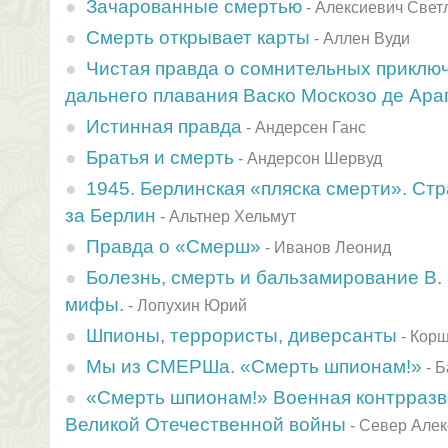
Зачарованные смертью
-
Алексиевич Свет
Смерть открывает карты
-
Аллен Вуди
Чистая правда о сомнительных приклю
дальнего плавания Васко Москозо де Ара
Истинная правда
-
Андерсен Ганс
Братья и смерть
-
Андерсон Шервуд
1945. Берлинская «пляска смерти». Ст
за Берлин
-
Альтнер Хельмут
Правда о «Смерш»
-
Иванов Леонид
Болезнь, смерть и бальзамирование В. 
мифы.
-
Лопухин Юрий
Шпионы, террористы, диверсанты
-
Корш
Мы из СМЕРШа. «Смерть шпионам!»
-
Б
«Смерть шпионам!» Военная контрраз
Великой Отечественной войны
-
Север Алек