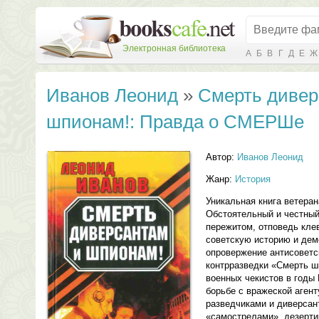
Электронная библиотека
А
Б
В
Г
Д
Е
Ж
Иванов Леонид
»
Смерть дивер
шпионам!: Правда о СМЕРШе
Автор:
Иванов Леонид
Жанр:
История
Уникальная книга ветеран
Обстоятельный и честный
пережитом, отповедь кле
советскую историю и де
опровержение антисоветс
контрразведки «Смерть ш
военных чекистов в годы
борьбе с вражеской аген
разведчиками и диверсан
«самострелами», дезерти