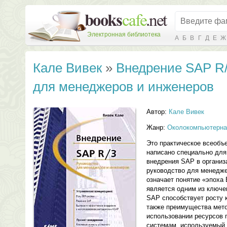
Электронная библиотека
А
Б
В
Г
Д
Е
Ж
Кале Вивек
»
Внедрение SAP R/
для менеджеров и инженеров
Автор:
Кале Вивек
Жанр:
Околокомпьютерна
Это практическое всеоб
написано специально для 
внедрения SAP в организ
руководство для менедже
означает понятие «эпоха
является одним из ключе
SAP способствует росту 
также преимущества мет
использовании ресурсов 
системам, используемый в