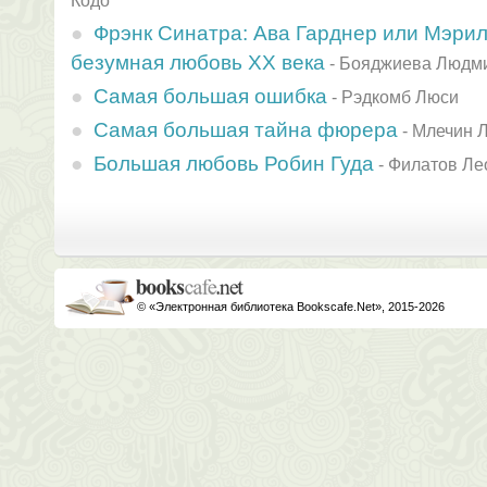
Кодо
Фрэнк Синатра: Ава Гарднер или Мэри
безумная любовь XX века
-
Бояджиева Людм
Самая большая ошибка
-
Рэдкомб Люси
Самая большая тайна фюрера
-
Млечин 
Большая любовь Робин Гуда
-
Филатов Ле
© «Электронная библиотека Bookscafe.Net», 2015-2026