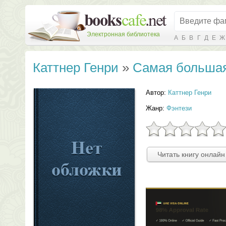
Электронная библиотека
А
Б
В
Г
Д
Е
Ж
Каттнер Генри
»
Самая больша
Автор:
Каттнер Генри
Жанр:
Фэнтези
Читать книгу онлайн