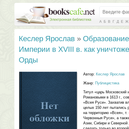
Электронная библиотека
А
Б
В
Г
Д
Е
Ж
Кеслер Ярослав
»
Образование
Империи в XVIII в. как уничтож
Орды
Автор:
Кеслер Ярослав
Жанр:
Публицистика
Титул «царь Московский 
Романовыми в 1613 г., со
«Всея Руси». Захватив в
целых 150 лет пытались 
на территорию «Всея», т.
Червонныя Руси», а такж
Азии, Сибири и Северной
сделать только во второй