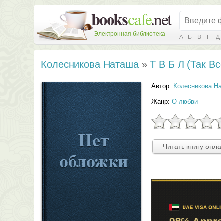
Электронная библиотека
А
Б
В
Г
Д
Колесникова Наташа
»
Т В Б Л (Так В
Автор:
Колесникова Н
Жанр:
О любви
Читать книгу онл