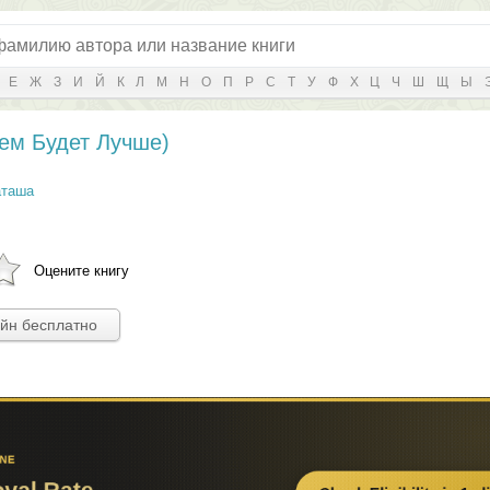
Е
Ж
З
И
Й
К
Л
М
Н
О
П
Р
С
Т
У
Ф
Х
Ц
Ч
Ш
Щ
Ы
сем Будет Лучше)
аташа
Оцените книгу
айн бесплатно