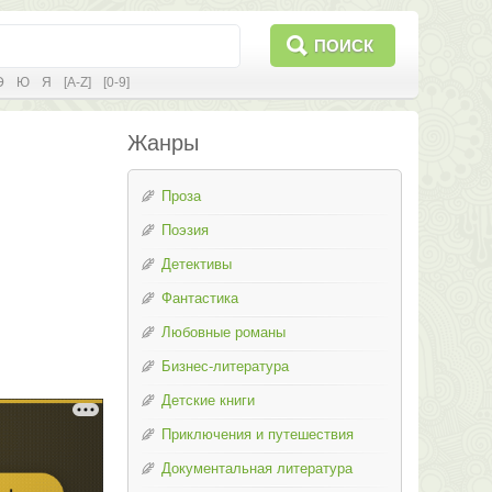
ПОИСК
Э
Ю
Я
[A-Z]
[0-9]
Жанры
Проза
Поэзия
Детективы
Фантастика
Любовные романы
Бизнес-литература
Детские книги
Приключения и путешествия
Документальная литература