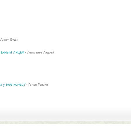
-
Аллен Вуди
ованным лицам
-
Легостаев Андрей
и у неё конец?
-
Гьяцо Тензин