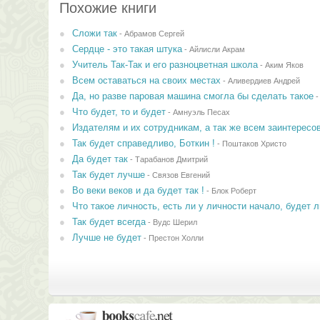
Похожие книги
Сложи так
-
Абрамов Сергей
Сердце - это такая штука
-
Айлисли Акрам
Учитель Так-Так и его разноцветная школа
-
Аким Яков
Всем оставаться на своих местах
-
Аливердиев Андрей
Да, но разве паровая машина смогла бы сделать такое
Что будет, то и будет
-
Амнуэль Песах
Издателям и их сотрудникам, а так же всем заинтерес
Так будет справедливо, Боткин !
-
Поштаков Христо
Да будет так
-
Тарабанов Дмитрий
Так будет лучше
-
Связов Евгений
Во веки веков и да будет так !
-
Блок Роберт
Что такое личность, есть ли у личности начало, будет л
Так будет всегда
-
Вудс Шерил
Лучше не будет
-
Престон Холли