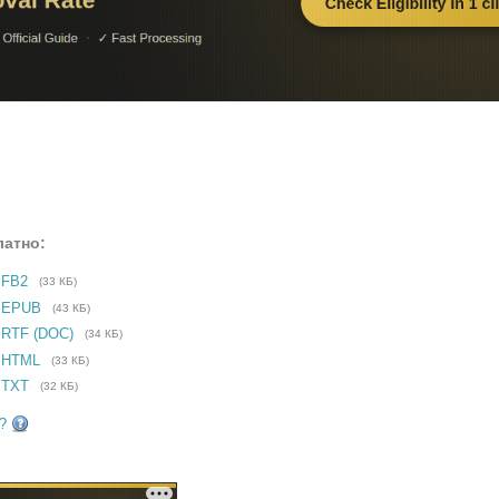
латно:
 FB2
(33 КБ)
е EPUB
(43 КБ)
 RTF (DOC)
(34 КБ)
 HTML
(33 КБ)
 TXT
(32 КБ)
?