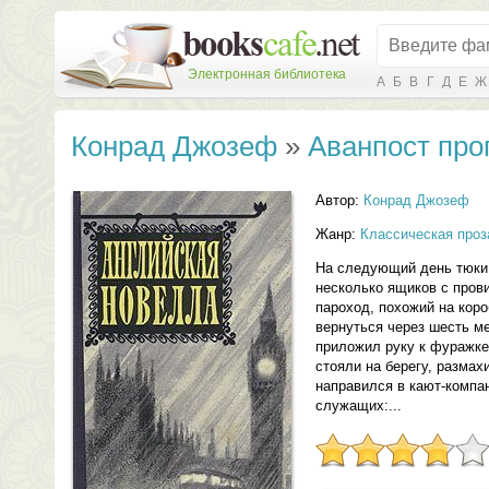
Электронная библиотека
А
Б
В
Г
Д
Е
Ж
Конрад Джозеф
»
Аванпост про
Автор:
Конрад Джозеф
Жанр:
Классическая проз
На следующий день тюки
несколько ящиков с прови
пароход, похожий на коро
вернуться через шесть м
приложил руку к фуражке
стояли на берегу, размах
направился в кают-компа
служащих:...