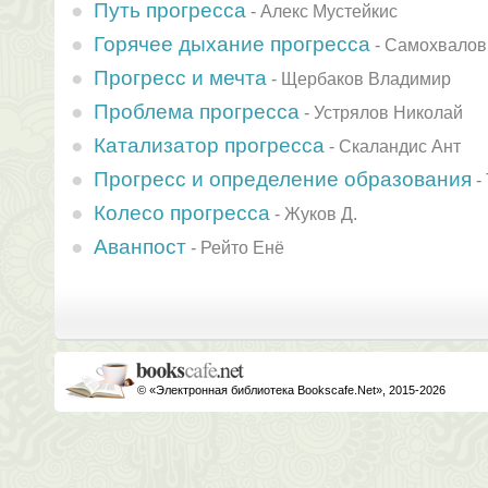
Путь прогресса
-
Алекс Мустейкис
Горячее дыхание прогресса
-
Самохвалов
Прогресс и мечта
-
Щербаков Владимир
Проблема прогресса
-
Устрялов Николай
Катализатор прогресса
-
Скаландис Ант
Прогресс и определение образования
-
Колесо прогресса
-
Жуков Д.
Аванпост
-
Рейто Енё
© «Электронная библиотека Bookscafe.Net», 2015-2026