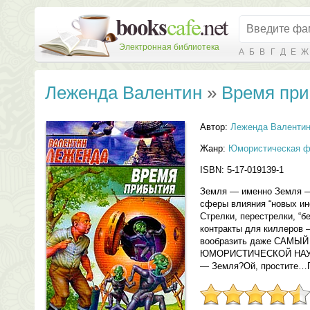
Электронная библиотека
А
Б
В
Г
Д
Е
Ж
Леженда Валентин
»
Время пр
Автор:
Леженда Валенти
Жанр:
Юмористическая ф
ISBN: 5-17-019139-1
Земля — именно Земля —
сферы влияния “новых ин
Стрелки, перестрелки, “б
контракты для киллеров —
вообразить даже САМ
ЮМОРИСТИЧЕСКОЙ НАУЧ
— Земля?Ой, простите…