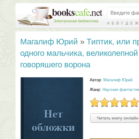
Электронная библиотека
А
Б
В
Г
Д
Е
Ж
Магалиф Юрий
»
Типтик, или 
одного мальчика, великолепной
говоряшего ворона
Автор:
Магалиф Юрий
Жанр:
Научная фантасти
Читать книгу онлайн