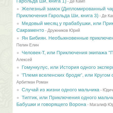
Гарольда Ши, книга 1)
-
Де Камп
Железный замок (Дипломированный ча
Приключения Гарольда Ши, книга 3)
-
Де Ка
Медовый месяц у прабабушки, или При
Сакраменто
-
Дружников Юрий
Ян Бибиян. Необыкновенные приключе
Пелин Елин
Человек-Т, или Приключения экипажа "
Алексей
Гомункулус, или История одного экспе
'Племя вселенских бродяг', или Кругом
Арбитман Роман
Случай из жизни одного мальчика
-
Юдич
Типтик, или Приключения одного мальч
Бабушки и говорящего Ворона
-
Магалиф Ю