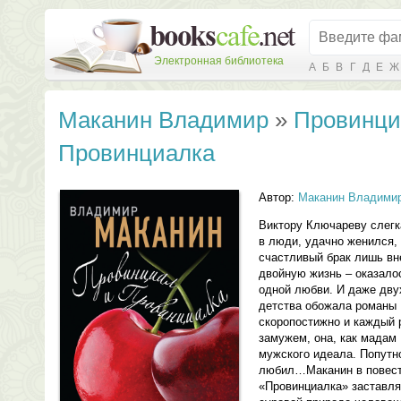
Электронная библиотека
А
Б
В
Г
Д
Е
Ж
Маканин Владимир
»
Провинци
Провинциалка
Автор:
Маканин Владими
Виктору Ключареву слегка
в люди, удачно женился,
счастливый брак лишь вн
двойную жизнь – оказало
одной любви. И даже дв
детства обожала романы
скоропостижно и каждый 
замужем, она, как мадам
мужского идеала. Попутно
любил…Маканин в повест
«Провинциалка» заставля