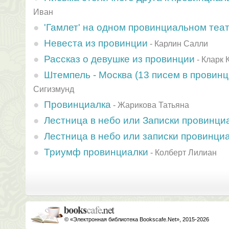
Иван
'Гамлет' на одном провинциальном теа
Невеста из провинции
-
Карлин Салли
Рассказ о девушке из провинции
-
Кларк 
Штемпель - Москва (13 писем в провин
Сигизмунд
Провинциалка
-
Жарикова Татьяна
Лестница в небо или Записки провинци
Лестница в небо или записки провинци
Триумф провинциалки
-
Колберт Лилиан
© «Электронная библиотека Bookscafe.Net», 2015-2026