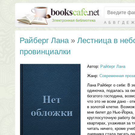
Электронная библиотека
А
Б
В
Г
Д
Е
Ж
Райберг Лана
»
Лестница в неб
провинциалки
Автор:
Райберг Лана
Жанр:
Современная проз
Лана Райберг о себе: В э
одиночка, подалась за о
богатого господина, воз
что это не всем дано - от
в золотой клетке. Возмо
мне билет до Нью-Йорка, 
круглосуточную работу б
квартирах, ухаживая за 
читать ничего, кроме уче
дневника стала писать ра