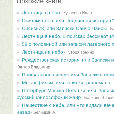
Похожие книги
Лестница в небо
-
Кузнецов Иван
Осколки неба, или Подлинная история “
Сисим-73, или Записки Санчо Пансы
-
Б
Лестница в небо. В поисках бессмертия
58 с половиной или записки лагерного 
Лестница на небо
-
Гуэрра Тонино
Рождественская история, или Записки 
Кантор Владимир
Прощальное письмо или Записки вамп
Мыслефильм, или записки графомана
-
Петербург-Москва-Петушки, или 'Записки
русский философский жанр
-
Бачинин Влади
Нашествие с неба, или Что видали веч
назад
-
Белицкий А.