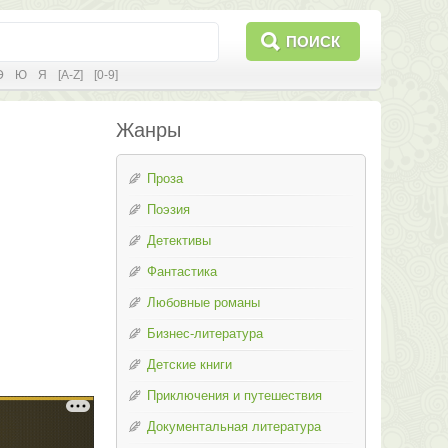
ПОИСК
Э
Ю
Я
[A-Z]
[0-9]
Жанры
Проза
Поэзия
Детективы
Фантастика
Любовные романы
Бизнес-литература
Детские книги
Приключения и путешествия
Документальная литература