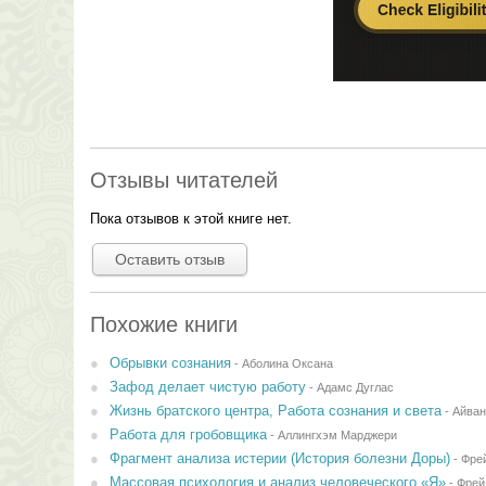
Отзывы читателей
Пока отзывов к этой книге нет.
Оставить отзыв
Похожие книги
Обрывки сознания
-
Аболина Оксана
Зафод делает чистую работу
-
Адамс Дуглас
Жизнь братского центра, Работа сознания и света
-
Айва
Работа для гробовщика
-
Аллингхэм Марджери
Фрагмент анализа истерии (История болезни Доры)
-
Фре
Массовая психология и анализ человеческого «Я»
-
Фрей