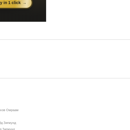
нхов Омраам
йд Зигмунд
д Зигмунд