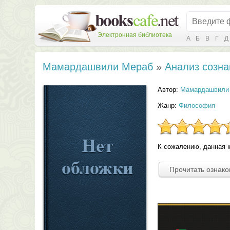
Электронная библиотека
А
Б
В
Г
Д
Мамардашвили Мераб
»
Анализ созна
Автор:
Мамардашвили
Жанр:
Философия
К сожалению, данная к
Прочитать ознак