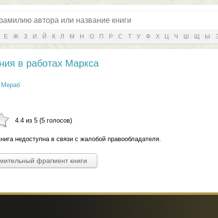
Е
Ж
З
И
Й
К
Л
М
Н
О
П
Р
С
Т
У
Ф
Х
Ц
Ч
Ш
Щ
Ы
ния в работах Маркса
 Мераб
4.4 из 5 (5 голосов)
нига недоступна в связи с жалобой правообладателя.
омительный фрагмент книги