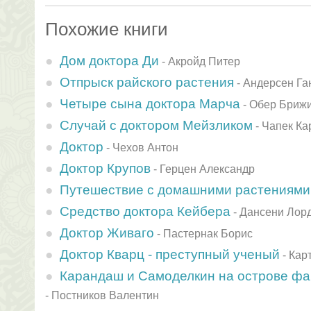
Похожие книги
Дом доктора Ди
-
Акройд Питер
Отпрыск райского растения
-
Андерсен Га
Четыре сына доктора Марча
-
Обер Бриж
Случай с доктором Мейзликом
-
Чапек Ка
Доктор
-
Чехов Антон
Доктор Крупов
-
Герцен Александр
Путешествие с домашними растениями
Средство доктора Кейбера
-
Дансени Лор
Доктор Живаго
-
Пастернак Борис
Доктор Кварц - преступный ученый
-
Кар
Карандаш и Самоделкин на острове фа
-
Постников Валентин