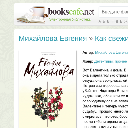
Электронная библиотека
А
Б
В
Г
Д
Е
Ж
Михайлова Евгения
»
Как свеж
Автор:
Михайлова Евгени
Жанр:
Детективы: прочее
Вот Валентина и дома. В 
она видела только страда
откуда она вернулась, е
Петров заинтересовался 
убийстве Надежды Ветлиц
художника, обвинили ее 
освободившуюся из закл
Валентине и теперь чувс
судьбу…Прошло много лет
смирилась, что отец брос
после гибели вдовы отца,
попадет в руки уголовниц