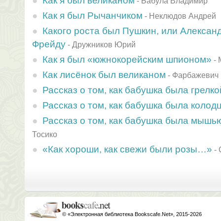
Как я был великаном
-
Бабула Владимир
Как я был Рычанчиком
-
Неклюдов Андрей
Какого роста был Пушкин, или Алексан
Фрейду
-
Дружников Юрий
Как я был «южнокорейским шпионом»
-
Как лисёнок был великаном
-
Фарбажевич 
Рассказ о том, как бабушка была грелко
Рассказ о том, как бабушка была колод
Рассказ о том, как бабушка была мышь
Тосико
«Как хороши, как свежи были розы…»
-
© «Электронная библиотека Bookscafe.Net», 2015-2026