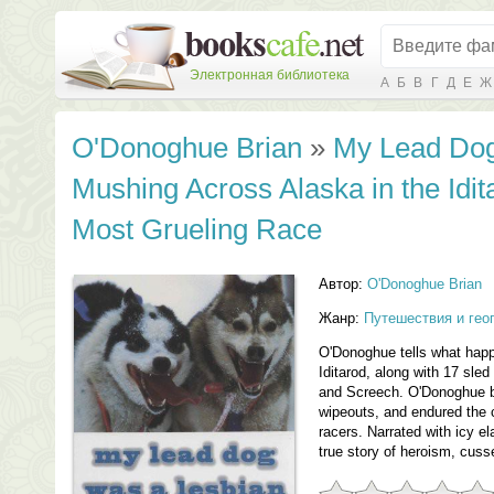
Электронная библиотека
А
Б
В
Г
Д
Е
Ж
O'Donoghue Brian
»
My Lead Dog
Mushing Across Alaska in the Idi
Most Grueling Race
Автор:
O'Donoghue Brian
Жанр:
Путешествия и гео
O'Donoghue tells what hap
Iditarod, along with 17 sle
and Screech. O'Donoghue 
wipeouts, and endured the
racers. Narrated with icy el
true story of heroism, cus