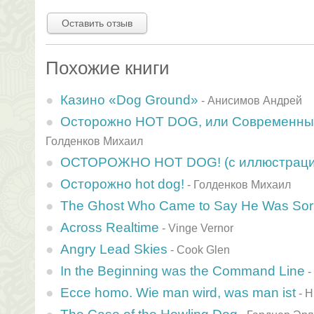
Оставить отзыв
Похожие книги
Казино «Dog Ground»
-
Анисимов Андрей
Осторожно HOT DOG, или Современный
Голденков Михаил
ОСТОРОЖНО HOT DOG! (с иллюстраци
Осторожно hot dog!
-
Голденков Михаил
The Ghost Who Came to Say He Was Sor
Across Realtime
-
Vinge Vernor
Angry Lead Skies
-
Cook Glen
In the Beginning was the Command Line
-
Ecce homo. Wie man wird, was man ist
-
Н