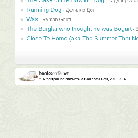
The Case of the Howling Dog
-
Гарднер Эрл
Running Dog
-
Делилло Дон
Was
-
Ryman Geoff
The Burglar who thought he was Bogart
-
Close To Home (aka The Summer That N
© «Электронная библиотека Bookscafe.Net», 2015-2026