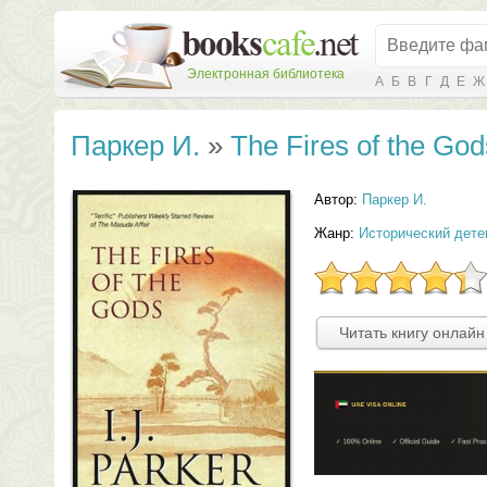
Электронная библиотека
А
Б
В
Г
Д
Е
Ж
Паркер И.
»
The Fires of the God
Автор:
Паркер И.
Жанр:
Исторический дете
Читать книгу онлайн