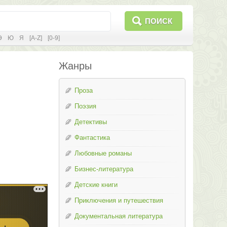
ПОИСК
Э
Ю
Я
[A-Z]
[0-9]
Жанры
Проза
Поэзия
Детективы
Фантастика
Любовные романы
Бизнес-литература
Детские книги
Приключения и путешествия
Документальная литература