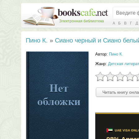
Электронная библиотека
А
Б
В
Г
Д
Пино К.
»
Сиано черный и Сиано белы
Автор:
Пино К.
Жанр:
Детская литерат
Читать книгу онл