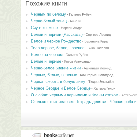
Похожие книги
Черным по белому
-
Гальего Рубен
Черно-белый танец
-
Анна И.
Сиу в космосе
-
Нортон Андрэ
Белый и чёрный (Рассказы)
-
Сергеев Леонид
Белое и черное Рождество
-
Буренина Кира
Тело черное, белое, красное
-
Вико Наталия
Белое на черном
-
Гальего Рубен
Белые и черные
-
Котов Александр
Черно-белое биение жизни
-
Ашкинази Леонид
Черные, белые, зеленые
-
Клингермен Милдред
Черная смерть в белую зиму
-
Тюдор Элизабет
Черное Сердце и Белое Сердце
-
Хаггард Генри
О любви: черными чернилами и белым стихом
-
Астериск
Сколько стоит человек. Тетрадь девятая: Чёрная роба 