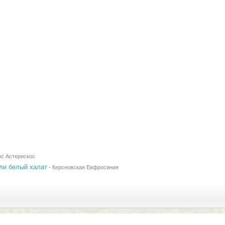
ос Астерискос
или белый халат
-
Керсновская Евфросиния