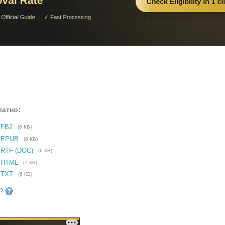
латно:
 FB2
(6 КБ)
е EPUB
(8 КБ)
 RTF (DOC)
(6 КБ)
 HTML
(7 КБ)
 TXT
(6 КБ)
?