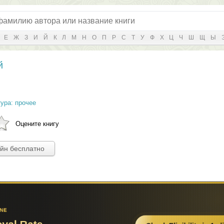
Е
Ж
З
И
Й
К
Л
М
Н
О
П
Р
С
Т
У
Ф
Х
Ц
Ч
Ш
Щ
Ы
й
ура: прочее
Оцените книгу
айн бесплатно