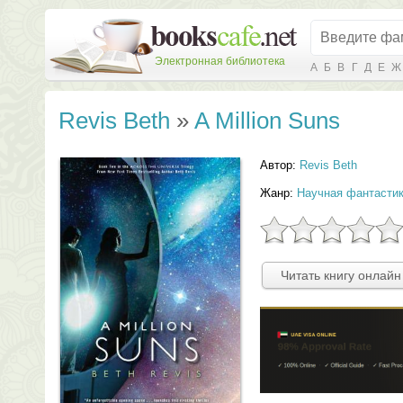
Электронная библиотека
А
Б
В
Г
Д
Е
Ж
Revis Beth
»
A Million Suns
Автор:
Revis Beth
Жанр:
Научная фантасти
Читать книгу онлайн