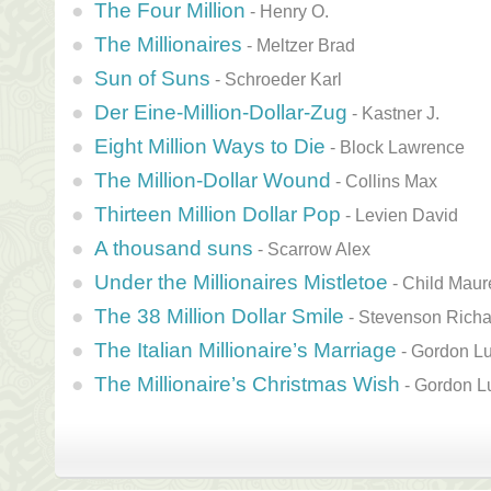
The Four Million
-
Henry O.
The Millionaires
-
Meltzer Brad
Sun of Suns
-
Schroeder Karl
Der Eine-Million-Dollar-Zug
-
Kastner J.
Eight Million Ways to Die
-
Block Lawrence
The Million-Dollar Wound
-
Collins Max
Thirteen Million Dollar Pop
-
Levien David
A thousand suns
-
Scarrow Alex
Under the Millionaires Mistletoe
-
Child Maur
The 38 Million Dollar Smile
-
Stevenson Richa
The Italian Millionaire’s Marriage
-
Gordon L
The Millionaire’s Christmas Wish
-
Gordon L