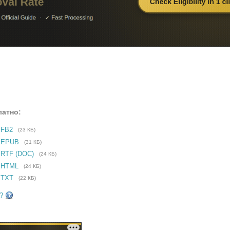
латно:
 FB2
(23 КБ)
е EPUB
(31 КБ)
 RTF (DOC)
(24 КБ)
 HTML
(24 КБ)
 TXT
(22 КБ)
?