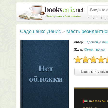
Электронная библиотека
А
Б
В
Г
Д
Садошенко Денис
»
Месть резидентно
Автор:
Садошенко Ден
Жанр:
Юмор: прочее
Читать книгу онл