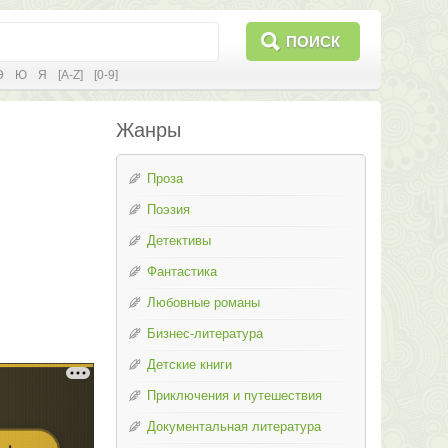
ПОИСК
Э
Ю
Я
[A-Z]
[0-9]
Жанры
Проза
Поэзия
Детективы
Фантастика
Любовные романы
Бизнес-литература
Детские книги
Приключения и путешествия
Документальная литература