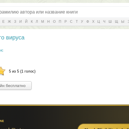
Е
Ж
З
И
Й
К
Л
М
Н
О
П
Р
С
Т
У
Ф
Х
Ц
Ч
Ш
Щ
Ы
го вируса
ис
5 из 5 (1 голос)
айн бесплатно