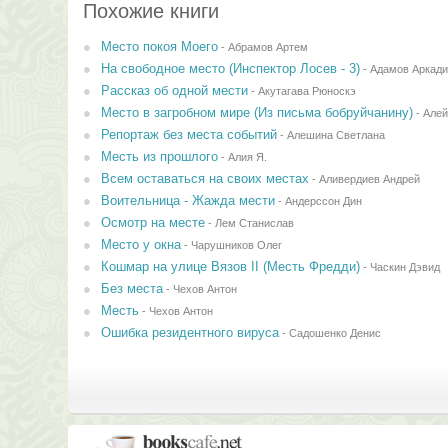
Похожие книги
Место покоя Моего
-
Абрамов Артем
На свободное место (Инспектор Лосев - 3)
-
Адамов Аркади
Рассказ об одной мести
-
Акутагава Рюноскэ
Место в загробном мире (Из письма бобруйчанину)
-
Але
Репортаж без места событий
-
Алешина Светлана
Месть из прошлого
-
Алия Я.
Всем оставаться на своих местах
-
Аливердиев Андрей
Воительница - Жажда мести
-
Андерссон Дин
Осмотр на месте
-
Лем Станислав
Место у окна
-
Чарушников Олег
Кошмар на улице Вязов II (Месть Фредди)
-
Часкин Дэвид
Без места
-
Чехов Антон
Месть
-
Чехов Антон
Ошибка резидентного вируса
-
Садошенко Денис