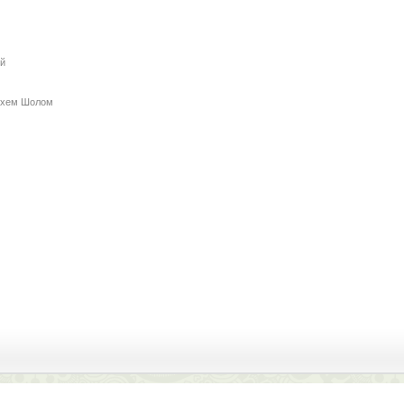
й
йхем Шолом