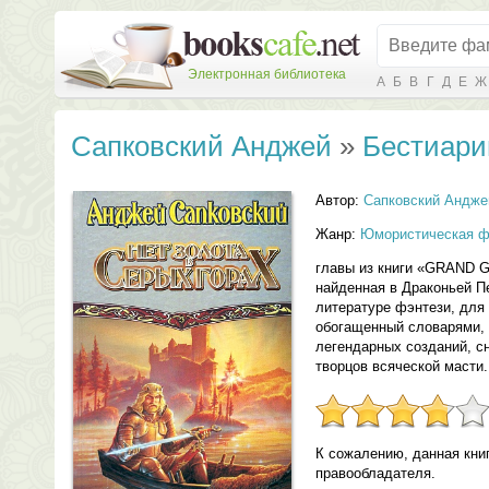
Электронная библиотека
А
Б
В
Г
Д
Е
Ж
Сапковский Анджей
»
Бестиари
Автор:
Сапковский Андже
Жанр:
Юмористическая ф
главы из книги «GRAND 
найденная в Драконьей П
литературе фэнтези, для
обогащенный словарями, 
легендарных созданий, 
творцов всяческой масти.
К сожалению, данная кни
правообладателя.