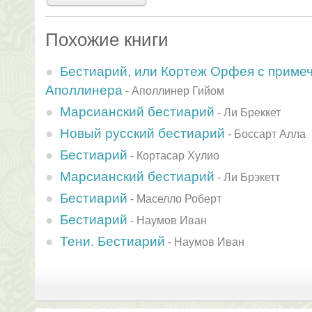
Похожие книги
Бестиарий, или Кортеж Орфея с приме
Аполлинера
-
Аполлинер Гийом
Марсианский бестиарий
-
Ли Бреккет
Новый русский бестиарий
-
Боссарт Алла
Бестиарий
-
Кортасар Хулио
Марсианский бестиарий
-
Ли Брэкетт
Бестиарий
-
Маселло Роберт
Бестиарий
-
Наумов Иван
Тени. Бестиарий
-
Наумов Иван