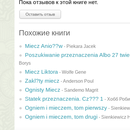
Пока отзывов к этой книге нет.
Оставить отзыв
Похожие книги
Miecz Anio??w
-
Piekara Jacek
Poszukiwanie przeznaczenia Albo 27 twier
Borys
Miecz Liktora
-
Wolfe Gene
Zakl?ty miecz
-
Anderson Poul
Ognisty Miecz
-
Sandemo Magrit
Statek przeznaczenia. Cz??? 1
-
Хобб Роб
Ogniem i mieczem, tom pierwszy
-
Sienkiew
Ogniem i mieczem, tom drugi
-
Sienkiewicz 