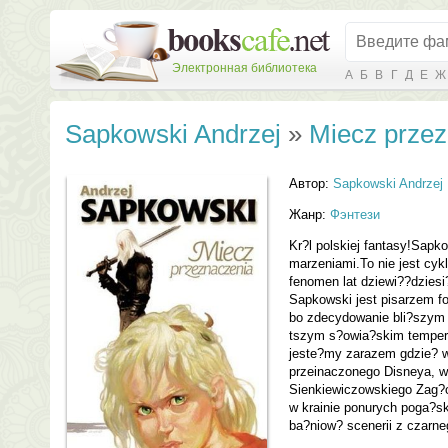
Электронная библиотека
А
Б
В
Г
Д
Е
Ж
Sapkowski Andrzej
»
Miecz przez
Автор:
Sapkowski Andrzej
Жанр:
Фэнтези
Kr?l polskiej fantasy!Sap
marzeniami.To nie jest cykl
fenomen lat dziewi??dzies
Sapkowski jest pisarzem f
bo zdecydowanie bli?szym 
tszym s?owia?skim tempe
jeste?my zarazem gdzie? w
przeinaczonego Disneya, w
Sienkiewiczowskiego Zag?
w krainie ponurych poga?s
ba?niow? scenerii z czarne