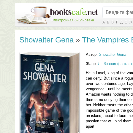
Электронная библиотека
А
Б
В
Г
Д
Е
Ж
Showalter Gena
»
The Vampires 
Автор:
Showalter Gena
Жанр:
Любовная фантаст
He is Layel, king of the v
can deny. But since a rogue
over two centuries ago, Lay
vengeance...until he meets 
Amazon wants nothing to do
there s no denying their c
her. Neither trusts the othe
impossible game of the god
an island, about to face the
passion that will bind them 
apart.