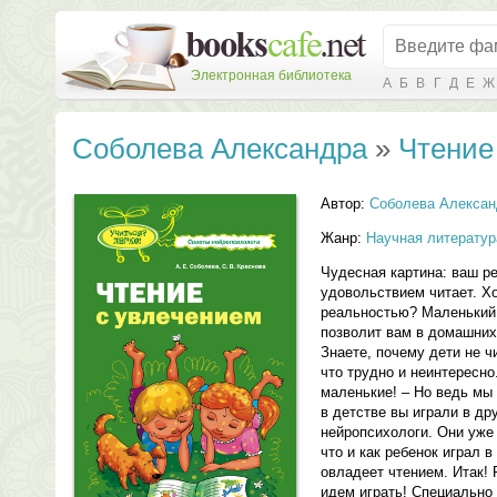
Электронная библиотека
А
Б
В
Г
Д
Е
Ж
Соболева Александра
»
Чтение
Автор:
Соболева Алексан
Жанр:
Научная литератур
Чудесная картина: ваш ре
удовольствием читает. Хо
реальностью? Маленький 
позволит вам в домашних
Знаете, почему дети не ч
что трудно и неинтересно.
маленькие! – Но ведь мы 
в детстве вы играли в дру
нейропсихологи. Они уже
что и как ребенок играл в
овладеет чтением. Итак! Р
идем играть! Специально