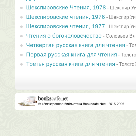
Шекспировские Чтения, 1978
-
Шекспир У
Шекспировские чтения, 1976
-
Шекспир У
Шекспировские чтения, 1977
-
Шекспир У
Чтения о богочеловечестве
-
Соловьев Вл
Четвертая русская книга для чтения
-
То
Первая русская книга для чтения
-
Толст
Третья русская книга для чтения
-
Толсто
© «Электронная библиотека Bookscafe.Net», 2015-2026