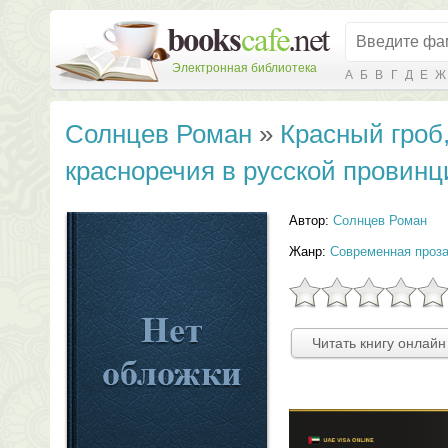
Электронная библиотека
А
Б
В
Г
Д
Е
Ж
Солнцев Роман
»
Красный гроб
красноречия в русской провинц
Автор:
Солнцев Роман
Жанр:
Современная проз
Читать книгу онлайн