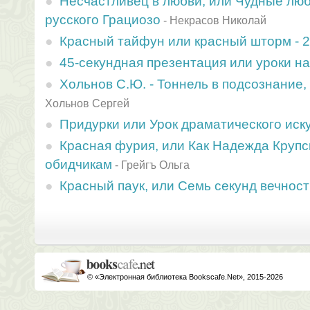
Несчастливец в любви, или Чудные лю
русского Грациозо
-
Некрасов Николай
Красный тайфун или красный шторм - 2
45-секундная презентация или уроки н
Хольнов С.Ю. - Тоннель в подсознание,
Хольнов Сергей
Придурки или Урок драматического иск
Красная фурия, или Как Надежда Крупс
обидчикам
-
Грейгъ Ольга
Красный паук, или Семь секунд вечнос
© «Электронная библиотека Bookscafe.Net», 2015-2026